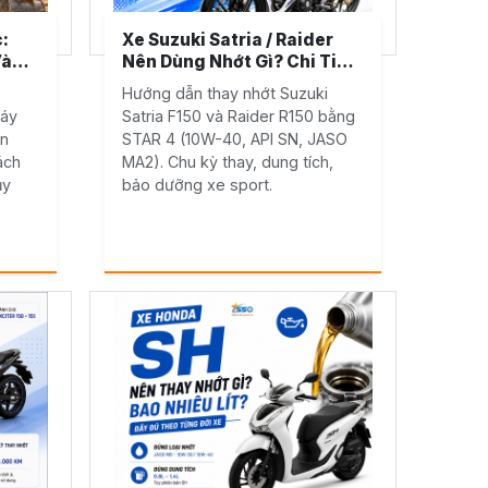
:
Xe Suzuki Satria / Raider
Và
Nên Dùng Nhớt Gì? Chi Tiết
 Máy
Theo Dòng Xe Cho Biker
Hướng dẫn thay nhớt Suzuki
Hardcore
máy
Satria F150 và Raider R150 bằng
ân
STAR 4 (10W-40, API SN, JASO
ách
MA2). Chu kỳ thay, dung tích,
ủy
bảo dưỡng xe sport.