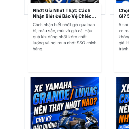
Nhớt Giả Nhớt Thật: Cách
Chọn
Nhận Biết Để Bảo Vệ Chiếc
Gì? 
Xe Của Bạn
Khi 
Cách nhận biết nhớt giả qua bao
5 sai
Trá
bì, màu sắc, mùi và giá cả. Hậu
xe má
quả khi dùng nhớt kém chất
không
lượng và nơi mua nhớt SSO chính
giả. 
hãng.
tránh