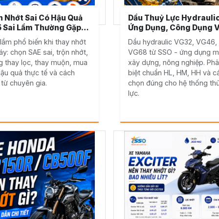
 Nhớt Sai Có Hậu Quả
Dầu Thuỷ Lực Hydraulic
5 Sai Lầm Thường Gặp
Ứng Dụng, Công Dụng 
Thay Nhớt Và Cách
Tầm Quan Trọng Trong
 lầm phổ biến khi thay nhớt
Dầu hydraulic VG32, VG46,
nh
Công Trình
y: chọn SAE sai, trộn nhớt,
VG68 từ SSO - ứng dụng 
 thay lọc, thay muộn, mua
xây dựng, nông nghiệp. Ph
Hậu quả thực tế và cách
biệt chuẩn HL, HM, HH và c
 từ chuyên gia.
chọn đúng cho hệ thống th
lực.