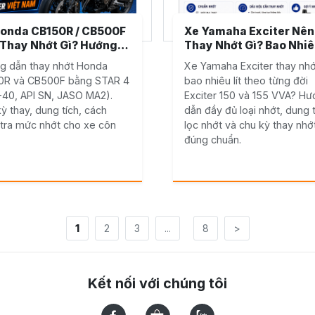
onda CB150R / CB500F
Xe Yamaha Exciter Nên
Thay Nhớt Gì? Hướng
Thay Nhớt Gì? Bao Nhi
Chi Tiết Cho Biker Việt
Lít? Exciter 150 Và 155
g dẫn thay nhớt Honda
Xe Yamaha Exciter thay nhớt
m
0R và CB500F bằng STAR 4
bao nhiêu lít theo từng đời
-40, API SN, JASO MA2).
Exciter 150 và 155 VVA? H
ỳ thay, dung tích, cách
dẫn đầy đủ loại nhớt, dung t
tra mức nhớt cho xe côn
lọc nhớt và chu kỳ thay nhớ
đúng chuẩn.
1
2
3
...
8
>
Kết nối với chúng tôi