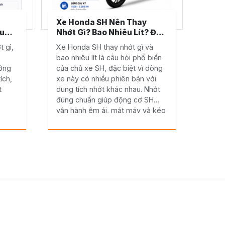
Xe Honda SH Nên Thay
êu
Nhớt Gì? Bao Nhiêu Lít? Đầy
 VVA
Đủ Theo Từng Đời Xe
 gì,
Xe Honda SH thay nhớt gì và
bao nhiêu lít là câu hỏi phổ biến
ướng
của chủ xe SH, đặc biệt vì dòng
ích,
xe này có nhiều phiên bản với
t
dung tích nhớt khác nhau. Nhớt
đúng chuẩn giúp động cơ SH
vận hành êm ái, mát máy và kéo
dài tuổi thọ cho chiếc xe đầu tư
không nhỏ