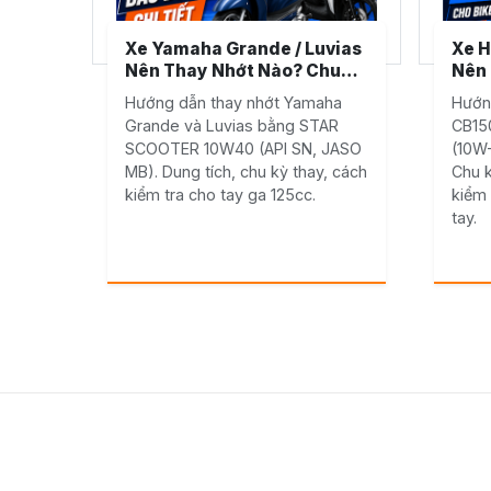
Xe Yamaha Grande / Luvias
Xe H
Nên Thay Nhớt Nào? Chu
Nên 
Kỳ Bảo Dưỡng Chi TiếtXe
Dẫn 
Hướng dẫn thay nhớt Yamaha
Hướn
Yamaha Grande / Luvias
Na
Grande và Luvias bằng STAR
CB15
Nên Thay Nhớt Nào? Chu
SCOOTER 10W40 (API SN, JASO
(10W
Kỳ Bảo Dưỡng Chi Tiết
MB). Dung tích, chu kỳ thay, cách
Chu k
kiểm tra cho tay ga 125cc.
kiểm 
tay.