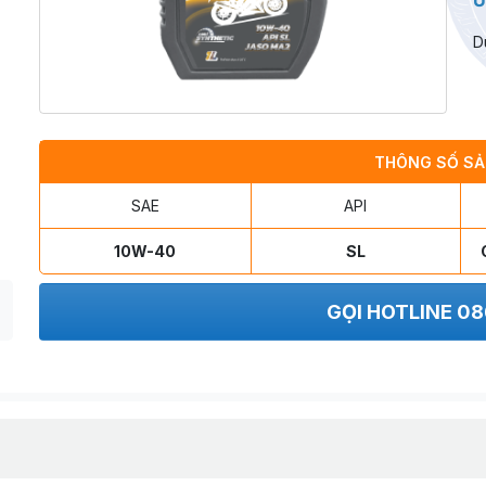
Ứ
D
THÔNG SỐ SẢ
SAE
API
10W-40
SL
GỌI HOTLINE 08