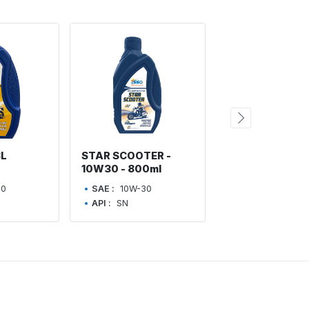
8L
STAR SCOOTER -
STAR MARS PLU
10W30 - 800ml
0.8L
40
SAE :
10W-30
SAE :
20W-50
API :
SN
API :
SG