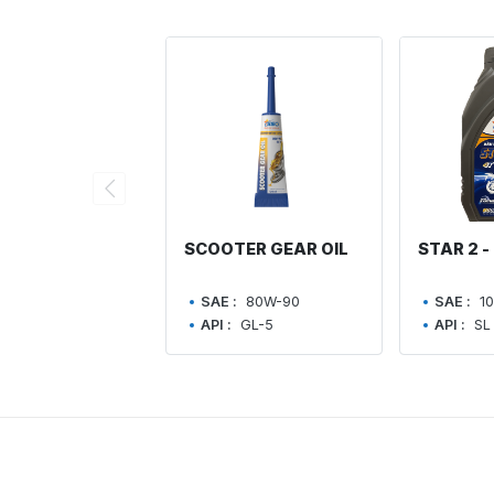
SCOOTER GEAR OIL
STAR 2 -
SAE :
80W-90
SAE :
1
API :
GL-5
API :
SL