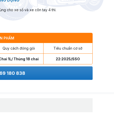
NG DỤNG
ùng cho xe số và xe côn tay 4 thì.
N PHẨM
Quy cách đóng gói
Tiêu chuẩn cơ sở
Chai 1L/ Thùng 18 chai
22:2025/SSO
69 180 838