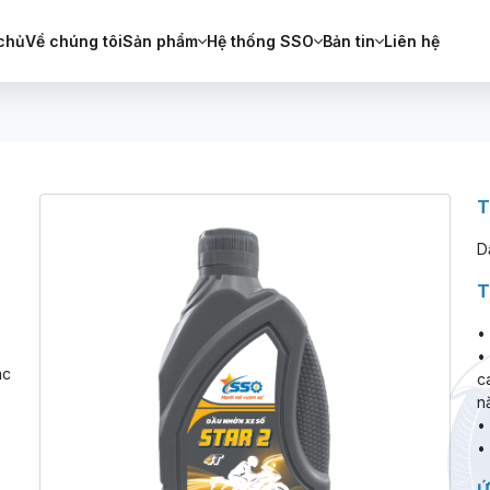
chủ
Về chúng tôi
Sản phẩm
Hệ thống SSO
Bản tin
Liên hệ
T
D
T
•
•
ác
c
n
•
•