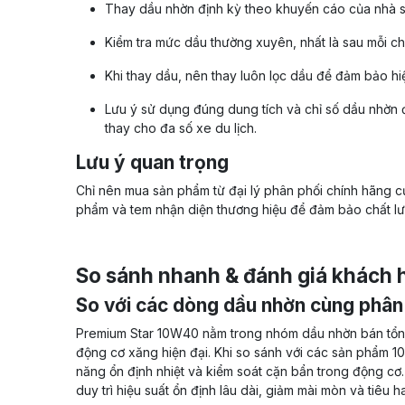
Thay dầu nhờn định kỳ theo khuyến cáo của nhà s
Kiểm tra mức dầu thường xuyên, nhất là sau mỗi c
Khi thay dầu, nên thay luôn lọc dầu để đảm bảo hiệ
Lưu ý sử dụng đúng dung tích và chỉ số dầu nhờn đ
thay cho đa số xe du lịch.
Lưu ý quan trọng
Chỉ nên mua sản phẩm từ đại lý phân phối chính hãng c
phẩm và tem nhận diện thương hiệu để đảm bảo chất lư
So sánh nhanh & đánh giá khách 
So với các dòng dầu nhờn cùng phân
Premium Star 10W40 nằm trong nhóm dầu nhờn bán tổng
động cơ xăng hiện đại. Khi so sánh với các sản phẩm 10W
năng ổn định nhiệt và kiểm soát cặn bẩn trong động cơ. 
duy trì hiệu suất ổn định lâu dài, giảm mài mòn và tiêu ha