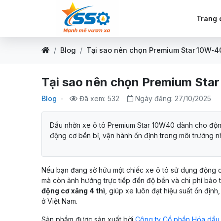
Trang 
Blog
Tại sao nên chọn Premium Star 10W‑40
Tại sao nên chọn Premium Star
Blog
-
Đã xem: 532
Ngày đăng: 27/10/2025
Dầu nhờn xe ô tô Premium Star 10W40 dành cho động 
động cơ bền bỉ, vận hành ổn định trong môi trường nh
Nếu bạn đang sở hữu một chiếc xe ô tô sử dụng động c
mà còn ảnh hưởng trực tiếp đến độ bền và chi phí bảo
động cơ xăng 4 thì
, giúp xe luôn đạt hiệu suất ổn định
ở Việt Nam.
Sản phẩm được sản xuất bởi
Công ty Cổ phần Hóa dầu