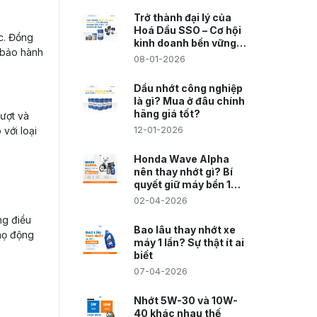
Trở thành đại lý của
Hoá Dầu SSO – Cơ hội
ớc. Đồng
kinh doanh bền vững,
, bảo hành
lợi nhuận dài hạn
08-01-2026
Dầu nhớt công nghiệp
là gì? Mua ở đâu chính
hãng giá tốt?
ượt và
 với loại
12-01-2026
Honda Wave Alpha
nên thay nhớt gì? Bí
quyết giữ máy bền 10
năm
02-04-2026
ng điều
Bao lâu thay nhớt xe
thọ động
máy 1 lần? Sự thật ít ai
biết
07-04-2026
Nhớt 5W-30 và 10W-
40 khác nhau thế