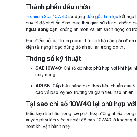
Thành phần dầu nhờn
Premium Star 10W40
sử dụng
dầu gốc tinh lọc
kết hợp h
duy trì độ nhớt ổn định theo thời gian sử dụng, chống b
ngừa đóng cặn
, chống ăn mòn và làm sạch động cơ tr
Đặc điểm nổi bật trong công thức là khả năng
ổn định
kiện tải nặng hoặc dừng đỗ nhiều lần trong đô thị.
Thông số kỹ thuật
SAE 10W40:
Chỉ số độ nhớt phù hợp với khí hậu nhi
máy nóng.
API SN:
Cấp hiệu năng cao theo tiêu chuẩn của V
cao về bảo vệ môi trường và giảm tiêu hao nhiên li
Tại sao chỉ số 10W40 lại phù hợp với
Điều kiện khí hậu nóng, xe phải hoạt động nhiều trong 
xuyên phải làm việc ở nhiệt độ cao. 10W40 là khoảng độ
hoạt khi vận hành nhẹ.