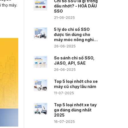
Chỉ số SSO là gì trong
i thọ máy.
dầu nhớt? - HOÁ DẦU
SSO
21-06-2025
5 lý do chỉ số SSO
được tin dùng cho
máy móc nông nghiệp
và xe máy
26-06-2025
So sánh chỉ số SSO,
JASO, API, SAE
26-06-2025
Top 5 loại nhớt cho xe
máy cũ chạy lâu năm
11-07-2025
Top 5 loại nhớt xe tay
ga đáng dùng nhất
2025
16-07-2025