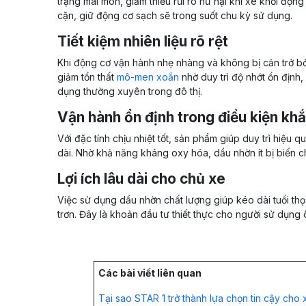
trạng mài mòn, giảm thiểu rủi ro hư hại khi xe khởi độn
cặn, giữ động cơ sạch sẽ trong suốt chu kỳ sử dụng.
Tiết kiệm nhiên liệu rõ rệt
Khi động cơ vận hành nhẹ nhàng và không bị cản trở bở
giảm tổn thất
mô-men xoắn
nhờ duy trì độ nhớt ổn định,
dụng thường xuyên trong đô thị.
Vận hành ổn định trong điều kiện khắ
Với đặc tính chịu nhiệt tốt, sản phẩm giúp duy trì hiệu
dài. Nhờ khả năng kháng oxy hóa, dầu nhờn ít bị biến ch
Lợi ích lâu dài cho chủ xe
Việc sử dụng dầu nhờn chất lượng giúp kéo dài tuổi thọ 
trơn. Đây là khoản đầu tư thiết thực cho người sử dụng 
Các bài viết liên quan
Tại sao STAR 1 trở thành lựa chọn tin cậy cho x