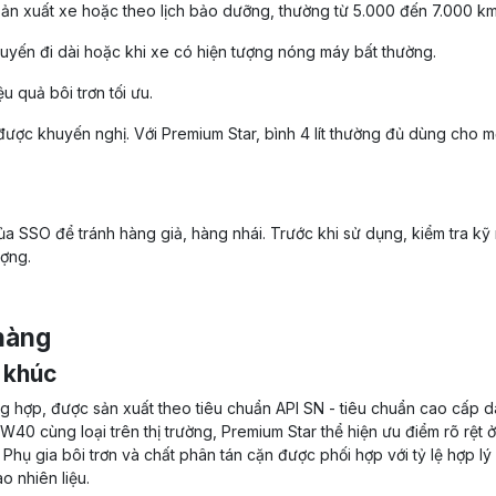
ản xuất xe hoặc theo lịch bảo dưỡng, thường từ 5.000 đến 7.000 km
huyến đi dài hoặc khi xe có hiện tượng nóng máy bất thường.
u quả bôi trơn tối ưu.
ược khuyến nghị. Với Premium Star, bình 4 lít thường đủ dùng cho m
ủa SSO để tránh hàng giả, hàng nhái. Trước khi sử dụng, kiểm tra kỹ
ợng.
hàng
 khúc
 hợp, được sản xuất theo tiêu chuẩn API SN - tiêu chuẩn cao cấp 
40 cùng loại trên thị trường, Premium Star thể hiện ưu điểm rõ rệt 
Phụ gia bôi trơn và chất phân tán cặn được phối hợp với tỷ lệ hợp lý
o nhiên liệu.