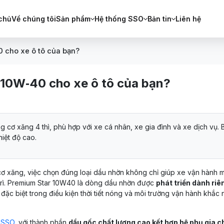
chủ
Về chúng tôi
Sản phẩm
Hệ thống SSO
Bản tin
Liên hệ
 cho xe ô tô của bạn?
 10W‑40 cho xe ô tô của bạn?
cơ xăng 4 thì, phù hợp với xe cá nhân, xe gia đình và xe dịch vụ. 
iệt độ cao.
ơ xăng, việc chọn đúng loại dầu nhờn không chỉ giúp xe vận hành 
 trì. Premium Star 10W40 là dòng dầu nhờn được
phát triển dành riê
, đặc biệt trong điều kiện thời tiết nóng và môi trường vận hành khắc 
 SSO
, với thành phần
dầu gốc chất lượng cao kết hợp hệ phụ gia 