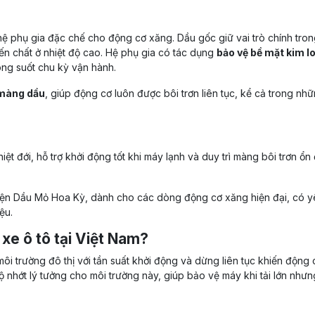
ệ phụ gia đặc chế cho động cơ xăng. Dầu gốc giữ vai trò chính tron
iến chất ở nhiệt độ cao. Hệ phụ gia có tác dụng
bảo vệ bề mặt kim lo
ong suốt chu kỳ vận hành.
 màng dầu
, giúp động cơ luôn được bôi trơn liên tục, kể cả trong nh
ệt đới, hỗ trợ khởi động tốt khi máy lạnh và duy trì màng bôi trơn ổn 
iện Dầu Mỏ Hoa Kỳ, dành cho các dòng động cơ xăng hiện đại, có y
ệu.
 xe ô tô tại Việt Nam?
môi trường đô thị với tần suất khởi động và dừng liên tục khiến động
 nhớt lý tưởng cho môi trường này, giúp bảo vệ máy khi tải lớn nhưn