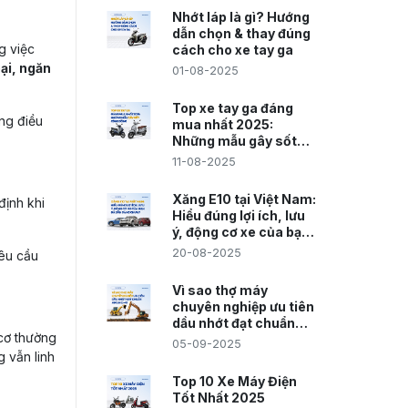
Nhớt láp là gì? Hướng
dẫn chọn & thay đúng
g việc
cách cho xe tay ga
ại, ngăn
01-08-2025
Top xe tay ga đáng
ững điều
mua nhất 2025:
Những mẫu gây sốt
cộng đồng
11-08-2025
Xăng E10 tại Việt Nam:
định khi
Hiểu đúng lợi ích, lưu
ý, động cơ xe của bạn
đã sẵn sàng chưa?
20-08-2025
êu cầu
Vì sao thợ máy
chuyên nghiệp ưu tiên
dầu nhớt đạt chuẩn
 cơ thường
API SN CI-4?
05-09-2025
g vẫn linh
Top 10 Xe Máy Điện
Tốt Nhất 2025