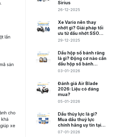
Sirius
.
26-12-2025
Xe Vario nên thay
nhớt gì? Giải pháp tối
ưu từ dầu nhớt SSO
ột lần
giúp máy êm, bốc
29-12-2025
Dầu hộp số bánh răng
là gì? Động cơ nào cần
dầu hộp số bánh
 mã sản
răng?
03-01-2026
Đánh giá Air Blade
2026: Liệu có đáng
mua?
05-01-2026
dành cho
Dầu thủy lực là gì?
ở khả
Mua dầu thuỷ lực
chính hãng uy tín tại
 giúp xe
Hoá Dầu SSO
07-01-2026