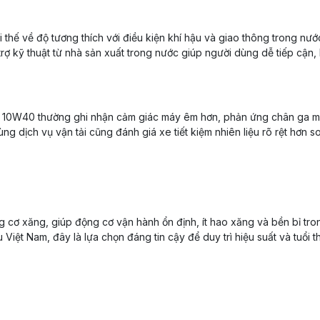
 thế về độ tương thích với điều kiện khí hậu và giao thông trong nư
 trợ kỹ thuật từ nhà sản xuất trong nước giúp người dùng dễ tiếp cận
r 10W40 thường ghi nhận cảm giác máy êm hơn, phản ứng chân ga m
g dịch vụ vận tải cũng đánh giá xe tiết kiệm nhiên liệu rõ rệt hơn so
cơ xăng, giúp động cơ vận hành ổn định, ít hao xăng và bền bỉ tro
u Việt Nam, đây là lựa chọn đáng tin cậy để duy trì hiệu suất và tuổi 