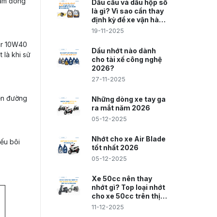
giảm đóng
Dầu cầu và dầu hộp số
là gì? Vì sao cần thay
định kỳ để xe vận hành
êm và bền hơn
19-11-2025
tar 10W40
Dầu nhớt nào dành
 là khi sử
cho tài xế công nghệ
2026?
27-11-2025
yển đường
Những dòng xe tay ga
ra mắt năm 2026
05-12-2025
Nhớt cho xe Air Blade
iếu bôi
tốt nhất 2026
05-12-2025
Xe 50cc nên thay
nhớt gì? Top loại nhớt
cho xe 50cc trên thị
trường 2026
11-12-2025