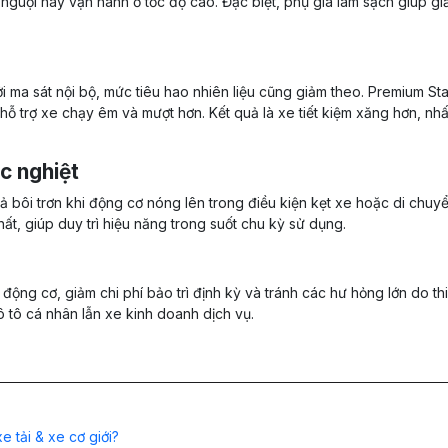
g nguội hay vận hành ở tốc độ cao. Đặc biệt, phụ gia làm sạch giúp 
i ma sát nội bộ, mức tiêu hao nhiên liệu cũng giảm theo. Premium S
 hỗ trợ xe chạy êm và mượt hơn. Kết quả là xe tiết kiệm xăng hơn, nhất
c nghiệt
 quả bôi trơn khi động cơ nóng lên trong điều kiện kẹt xe hoặc di chu
ất, giúp duy trì hiệu năng trong suốt chu kỳ sử dụng.
động cơ, giảm chi phí bảo trì định kỳ và tránh các hư hỏng lớn do th
ô tô cá nhân lẫn xe kinh doanh dịch vụ.
e tải & xe cơ giới?