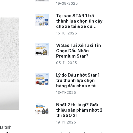
19-09-2025
Tại sao STAR 1 trở
thành lựa chọn tin cậy
cho xe tải & xe cơ
giới?
15-10-2025
Vì Sao Tài Xế Taxi Tin
Chọn Dầu Nhờn
Premium Star?
05-11-2025
Lý do Dầu nhớt Star 1
trở thành lựa chọn
hàng đầu cho xe tải
đường dài tại Việt Nam
13-11-2025
Nhớt 2 thì là gì? Giới
thiệu sản phẩm nhớt 2
thì SSO 2T
19-11-2025
a tình