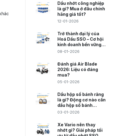
Dầu nhớt công nghiệp
là gì? Mua ở đâu chính
 khác
hãng giá tốt?
12-01-2026
Trở thành đại lý của
Hoá Dầu SSO – Cơ hội
kinh doanh bền vững,
lợi nhuận dài hạn
08-01-2026
Đánh giá Air Blade
2026: Liệu có đáng
mua?
05-01-2026
Dầu hộp số bánh răng
là gì? Động cơ nào cần
dầu hộp số bánh
răng?
03-01-2026
Xe Vario nên thay
nhớt gì? Giải pháp tối
ưu từ dầu nhớt SSO