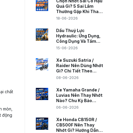
Chọn Nhớt Sai Có Hậu
Quả Gì? 5 Sai Lầm
Thường Gặp Khi Thay
Nhớt Và Cách Tránh
18-06-2026
Dầu Thuỷ Lực
Hydraulic: Ứng Dụng,
Công Dụng Và Tầm
Quan Trọng Trong
15-06-2026
Máy Công Trình
Xe Suzuki Satria /
Raider Nên Dùng Nhớt
Gì? Chi Tiết Theo
Dòng Xe Cho Biker
08-06-2026
Hardcore
Xe Yamaha Grande /
ại chất
Luvias Nên Thay Nhớt
Nào? Chu Kỳ Bảo
Dưỡng Chi TiếtXe
06-06-2026
ăn mòn,
Yamaha Grande /
ạt động
Luvias Nên Thay Nhớt
Xe Honda CB150R /
Nào? Chu Kỳ Bảo
CB500F Nên Thay
Dưỡng Chi Tiết
Nhớt Gì? Hướng Dẫn