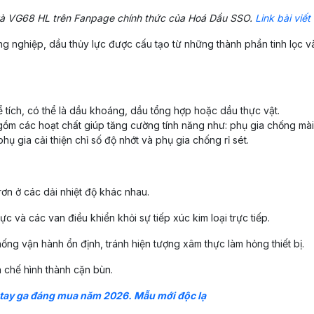
và VG68 HL trên Fanpage chính thức của Hoá Dầu SSO.
Link bài viết
nghiệp, dầu thủy lực được cấu tạo từ những thành phần tinh lọc v
ích, có thể là dầu khoáng, dầu tổng hợp hoặc dầu thực vật.
ồm các hoạt chất giúp tăng cường tính năng như: phụ gia chống mà
ụ gia cải thiện chỉ số độ nhớt và phụ gia chống rỉ sét.
ơn ở các dải nhiệt độ khác nhau.
c và các van điều khiển khỏi sự tiếp xúc kim loại trực tiếp.
hống vận hành ổn định, tránh hiện tượng xâm thực làm hỏng thiết bị.
n chế hình thành cặn bùn.
 tay ga đáng mua năm 2026. Mẫu mới độc lạ