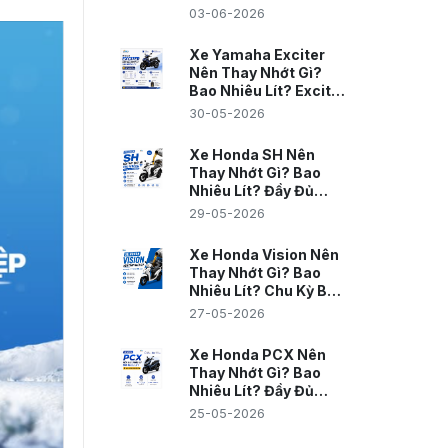
Chi Tiết Cho Biker Việt
03-06-2026
Nam
Xe Yamaha Exciter
Nên Thay Nhớt Gì?
Bao Nhiêu Lít? Exciter
150 Và 155 VVA
30-05-2026
Xe Honda SH Nên
Thay Nhớt Gì? Bao
Nhiêu Lít? Đầy Đủ
Theo Từng Đời Xe
29-05-2026
Xe Honda Vision Nên
Thay Nhớt Gì? Bao
Nhiêu Lít? Chu Kỳ Bao
Lâu?
27-05-2026
Xe Honda PCX Nên
Thay Nhớt Gì? Bao
Nhiêu Lít? Đầy Đủ
Theo Từng Đời PCX
25-05-2026