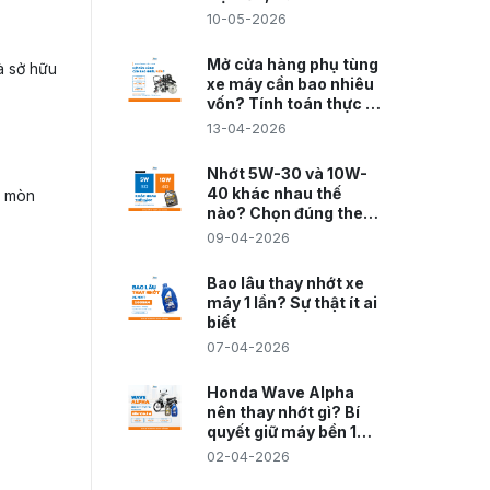
Giả và Vì Sao Phải
10-05-2026
Chọn Đúng Nguồn
Cung
Mở cửa hàng phụ tùng
à sở hữu
xe máy cần bao nhiêu
vốn? Tính toán thực tế
2026
13-04-2026
Nhớt 5W-30 và 10W-
40 khác nhau thế
i mòn
nào? Chọn đúng theo
loại xe
09-04-2026
Bao lâu thay nhớt xe
máy 1 lần? Sự thật ít ai
biết
07-04-2026
Honda Wave Alpha
nên thay nhớt gì? Bí
quyết giữ máy bền 10
năm
02-04-2026