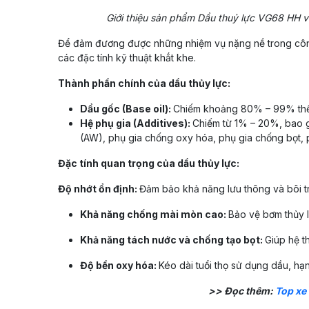
Giới thiệu sản phẩm Dầu thuỷ lực VG68 HH 
Để đảm đương được những nhiệm vụ nặng nề trong công 
các đặc tính kỹ thuật khắt khe.
Thành phần chính của dầu thủy lực:
Dầu gốc (Base oil):
Chiếm khoảng 80% – 99% thể t
Hệ phụ gia (Additives):
Chiếm từ 1% – 20%, bao g
(AW), phụ gia chống oxy hóa, phụ gia chống bọt, ph
Đặc tính quan trọng của dầu thủy lực:
Độ nhớt ổn định:
Đảm bảo khả năng lưu thông và bôi tr
Khả năng chống mài mòn cao:
Bảo vệ bơm thủy lự
Khả năng tách nước và chống tạo bọt:
Giúp hệ t
Độ bền oxy hóa:
Kéo dài tuổi thọ sử dụng dầu, hạ
>> Đọc thêm:
Top xe