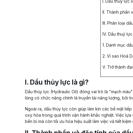
I. Dầu thủy lực l
II. Thành phần 
III. Phân loại d
IV. Dầu thuỷ lự
1. Danh mục dầ
2. Vì sao Hoá 
V. Trở thành đạ
I. Dầu thủy lực là gì?
Dầu thủy lực (Hydraulic Oil) đóng vai trò là "mạch máu
lỏng có chức năng chính là truyền tải năng lượng, bôi t
Ngoài ra, dầu thủy lực còn giúp làm kín các bề mặt tiế
oxy hóa trong quá trình vận hành khắc nghiệt. Việc lự
bền bỉ mà còn tối ưu hóa hiệu suất làm việc và tiết kiệm 
II. Thành phần và đặc tính của dầu