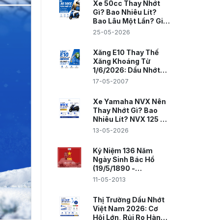
Xe 50cc Thay Nhớt
Gì? Bao Nhiêu Lít?
Bao Lâu Một Lần? Giải
Đáp Toàn Bộ Trong 1
25-05-2026
Bài
Xăng E10 Thay Thế
Xăng Khoáng Từ
1/6/2026: Dầu Nhớt
Cần Thay Đổi Gì
17-05-2007
Không?
Xe Yamaha NVX Nên
Thay Nhớt Gì? Bao
Nhiêu Lít? NVX 125 Và
NVX 155 VVA
13-05-2026
Kỷ Niệm 136 Năm
Ngày Sinh Bác Hồ
(19/5/1890 -
19/5/2026): Những
11-05-2013
Dấu Mốc Lịch Sử
Không Thể Nào Quên
Thị Trường Dầu Nhớt
Việt Nam 2026: Cơ
Hội Lớn, Rủi Ro Hàng