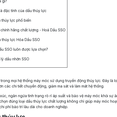
à gì?
và đặc tính của dầu thủy lực
ầu thủy lực phổ biến
c chính hãng chất lượng - Hoá Dầu SSO
u thủy lực Hóa Dầu SSO
Dầu SSO luôn được lựa chọn?
i lý dầu nhờn SSO
" trong mọi hệ thống máy móc sử dụng truyền động thủy lực. Đây là lo
rơn các chi tiết chuyển động, giảm ma sát và làm mát hệ thống.
p xúc, ngăn ngừa tình trạng rò rỉ áp suất và bảo vệ máy móc khỏi sự 
a chọn đúng loại dầu thủy lực chất lượng không chỉ giúp máy móc ho
chi phí bảo trì lâu dài cho doanh nghiệp.
 thủy lực